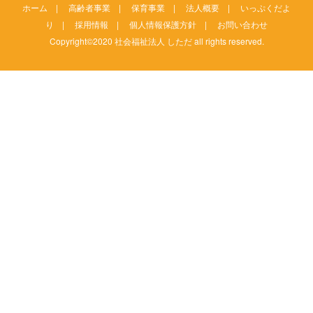
ホーム
|
高齢者事業
|
保育事業
|
法人概要
|
いっぷくだよ
り
|
採用情報
|
個人情報保護方針
|
お問い合わせ
Copyright©2020 社会福祉法人 しただ all rights reserved.