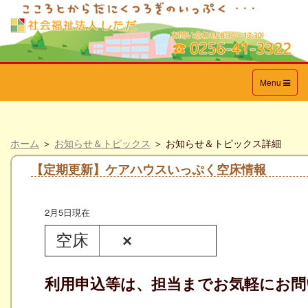
Toggle
Menu
navigation
ホーム
＞
お知らせ＆トピックス
＞ お知らせ＆トピックス詳細
【定期更新】ケアハウスいっぷく空床情報
2月5日現在
空床
×
利用申込等は、担当までお気軽にお問