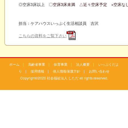
◎空床3床以上
〇空床3床未満 △近々空床予定 ×空床な
担当：ケアハウスいっぷく生活相談員 吉沢
こちらの資料をご覧下さい
ホーム
|
高齢者事業
|
保育事業
|
法人概要
|
いっぷくだよ
り
|
採用情報
|
個人情報保護方針
|
お問い合わせ
Copyright©2020 社会福祉法人 しただ all rights reserved.