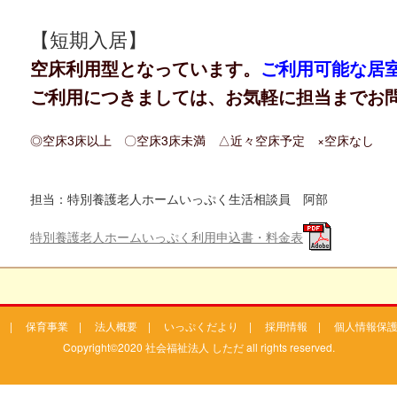
【短期入居】
空床利用型となっています。
ご利用可能な居
ご利用につきましては、お気軽に担当までお
◎空床3床以上 〇空床3床未満 △近々空床予定 ×空床なし
担当：特別養護老人ホームいっぷく生活相談員 阿部
特別養護老人ホームいっぷく利用申込書・料金表
|
保育事業
|
法人概要
|
いっぷくだより
|
採用情報
|
個人情報保
Copyright©2020 社会福祉法人 しただ all rights reserved.