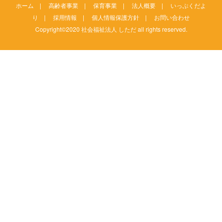
ホーム
|
高齢者事業
|
保育事業
|
法人概要
|
いっぷくだよ
り
|
採用情報
|
個人情報保護方針
|
お問い合わせ
Copyright©2020 社会福祉法人 しただ all rights reserved.