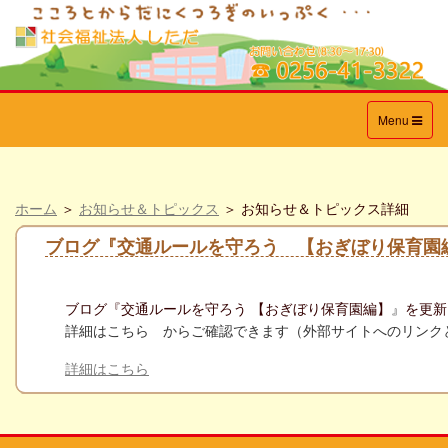
Toggle
Menu
navigation
ホーム
＞
お知らせ＆トピックス
＞ お知らせ＆トピックス詳細
ブログ『交通ルールを守ろう 【おぎぼり保育園
ブログ『
交通ルールを守ろう 【おぎぼり保育園編】
』
を更新
詳細はこ
ちら からご確認できます（外部サイトへのリンク
詳細はこちら