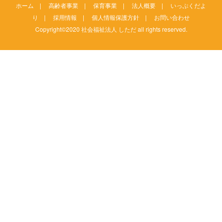
ホーム
|
高齢者事業
|
保育事業
|
法人概要
|
いっぷくだよ
り
|
採用情報
|
個人情報保護方針
|
お問い合わせ
Copyright©2020 社会福祉法人 しただ all rights reserved.