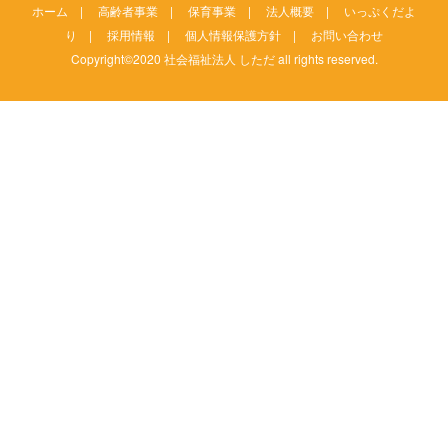
ホーム
|
高齢者事業
|
保育事業
|
法人概要
|
いっぷくだよ
り
|
採用情報
|
個人情報保護方針
|
お問い合わせ
Copyright©2020 社会福祉法人 しただ all rights reserved.