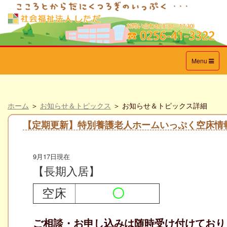
Toggle
Menu
navigation
ホーム
＞
お知らせ＆トピックス
＞ お知らせ＆トピックス詳細
【定期更新】特別養護老人ホームいっぷく空床情
9月17日現在
【長期入居】
空床
〇
ご相談・お申し込みは随時受け付けており