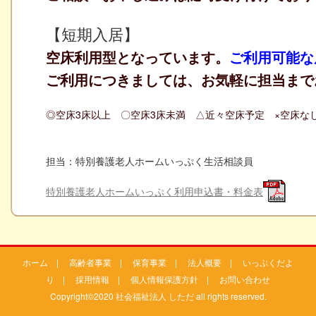
【短期入居】
空床利用型となっています。
ご利用可能な
ご利用につきましては、お気軽に担当まで
◎空床3床以上 〇空床3床未満 △近々空床予定 ×空床な
担当：特別養護老人ホームいっぷく生活相談員
特別養護老人ホームいっぷく利用申込書・料金表
ホーム
|
高齢者事業
|
保育事業
|
法人概要
|
いっぷくだよ
り
|
採用情報
|
個人情報保護方針
|
お問い合わせ
Copyright©2020 社会福祉法人 しただ all rights reserved.