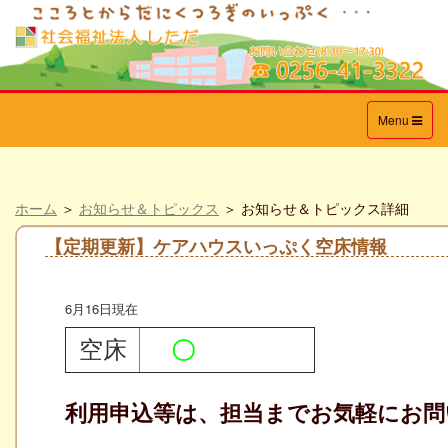
Toggle
Menu
navigation
ホーム
＞
お知らせ＆トピックス
＞ お知らせ＆トピックス詳細
【定期更新】ケアハウスいっぷく空床情報
6月16日現在
空床
〇
利用申込等は、担当までお気軽にお問