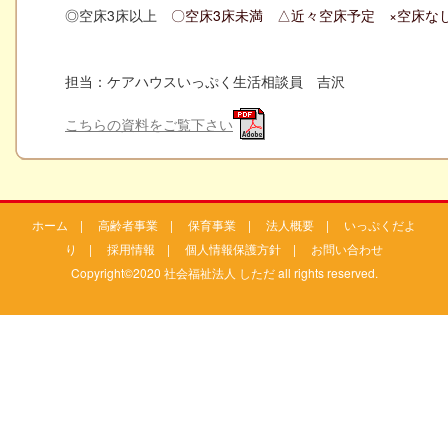
◎空床3床以上
〇空床3床未満 △近々空床予定 ×空床な
担当：ケアハウスいっぷく生活相談員 吉沢
こちらの資料をご覧下さい
ホーム
|
高齢者事業
|
保育事業
|
法人概要
|
いっぷくだよ
り
|
採用情報
|
個人情報保護方針
|
お問い合わせ
Copyright©2020 社会福祉法人 しただ all rights reserved.