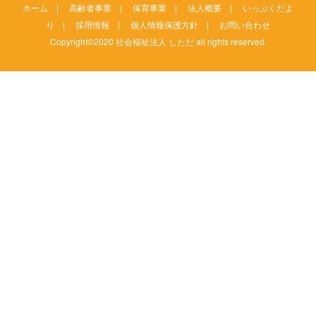
ホーム
|
高齢者事業
|
保育事業
|
法人概要
|
いっぷくだよ
り
|
採用情報
|
個人情報保護方針
|
お問い合わせ
Copyright©2020 社会福祉法人 しただ all rights reserved.