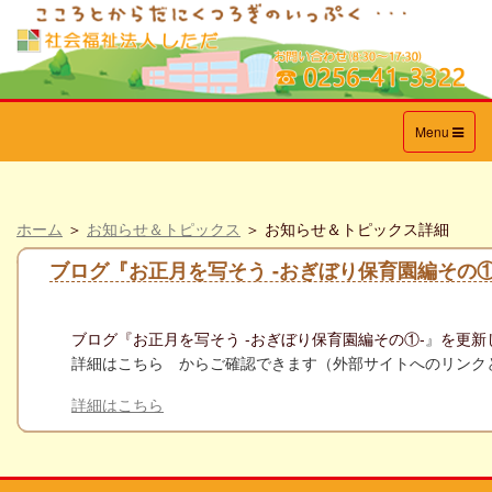
Toggle
Menu
navigation
ホーム
＞
お知らせ＆トピックス
＞ お知らせ＆トピックス詳細
ブログ『お正月を写そう -おぎぼり保育園編その
ブログ『
お正月を写そう -おぎぼり保育園編その①‐
』
を更新
詳細はこちら からご確認できます（外部サイトへのリンク
詳細はこちら