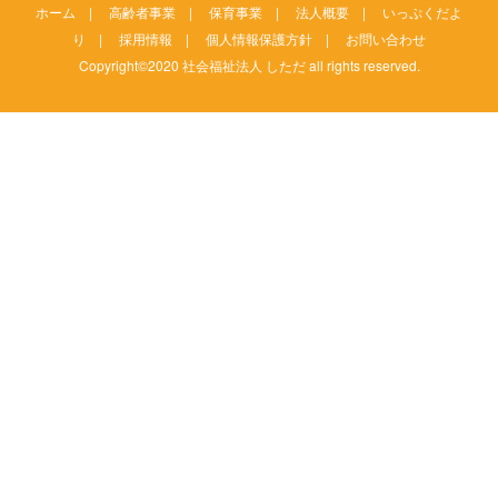
ホーム
|
高齢者事業
|
保育事業
|
法人概要
|
いっぷくだよ
り
|
採用情報
|
個人情報保護方針
|
お問い合わせ
Copyright©2020 社会福祉法人 しただ all rights reserved.