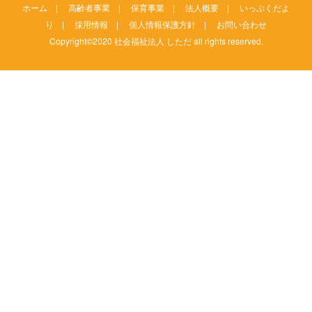
ホーム
|
高齢者事業
|
保育事業
|
法人概要
|
いっぷくだよ
り
|
採用情報
|
個人情報保護方針
|
お問い合わせ
Copyright©2020 社会福祉法人 しただ all rights reserved.