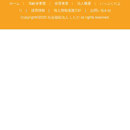
ホーム
|
高齢者事業
|
保育事業
|
法人概要
|
いっぷくだよ
り
|
採用情報
|
個人情報保護方針
|
お問い合わせ
Copyright©2020 社会福祉法人 しただ all rights reserved.