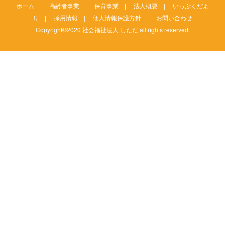
ホーム
|
高齢者事業
|
保育事業
|
法人概要
|
いっぷくだよ
り
|
採用情報
|
個人情報保護方針
|
お問い合わせ
Copyright©2020 社会福祉法人 しただ all rights reserved.