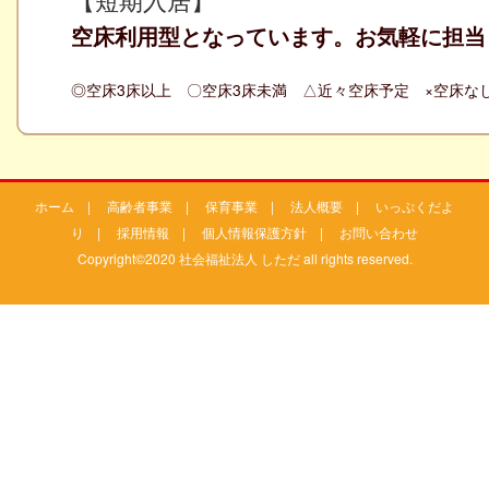
空床利用型となっています。お気軽に担当
◎空床3床以上 〇空床3床未満 △近々空床予定 ×空床な
ホーム
|
高齢者事業
|
保育事業
|
法人概要
|
いっぷくだよ
り
|
採用情報
|
個人情報保護方針
|
お問い合わせ
Copyright©2020 社会福祉法人 しただ all rights reserved.