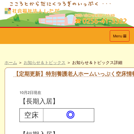
Toggle
Menu
navigation
ホーム
＞
お知らせ＆トピックス
＞ お知らせ＆トピックス詳細
【定期更新】特別養護老人ホームいっぷく空床情
10月2日現在
【長期入居】
◎
空床
【短期入居】