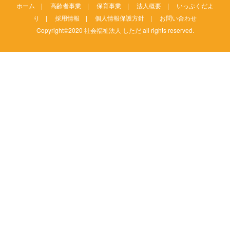
ホーム
|
高齢者事業
|
保育事業
|
法人概要
|
いっぷくだよ
り
|
採用情報
|
個人情報保護方針
|
お問い合わせ
Copyright©2020 社会福祉法人 しただ all rights reserved.