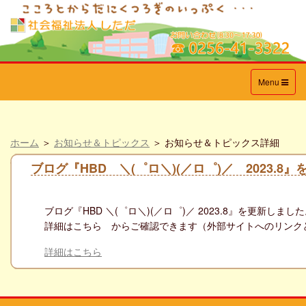
Toggle
Menu
navigation
ホーム
＞
お知らせ＆トピックス
＞ お知らせ＆トピックス詳細
ブログ『HBD ＼(゜ロ＼)(／ロ゜)／ 2023.8
ブログ『
HBD ＼(゜ロ＼)(／ロ゜)／ 2023.8
』を更新しました
詳細はこちら からご確認できます（外部サイトへのリンク
詳細はこちら