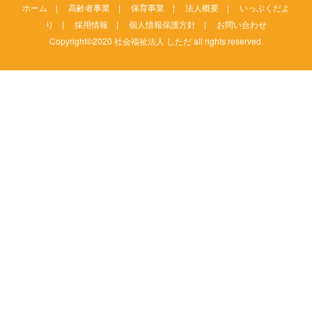
ホーム
|
高齢者事業
|
保育事業
|
法人概要
|
いっぷくだよ
り
|
採用情報
|
個人情報保護方針
|
お問い合わせ
Copyright©2020 社会福祉法人 しただ all rights reserved.