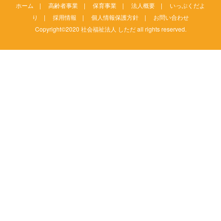
ホーム
|
高齢者事業
|
保育事業
|
法人概要
|
いっぷくだよ
り
|
採用情報
|
個人情報保護方針
|
お問い合わせ
Copyright©2020 社会福祉法人 しただ all rights reserved.