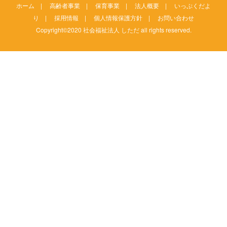
ホーム
|
高齢者事業
|
保育事業
|
法人概要
|
いっぷくだよ
り
|
採用情報
|
個人情報保護方針
|
お問い合わせ
Copyright©2020 社会福祉法人 しただ all rights reserved.